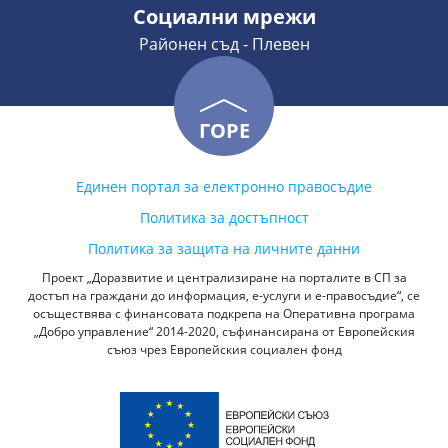
Социални мрежи
Районен съд - Плевен
ГОРЕ
Единен портал за електронно правосъдие
Политика за достъпност
Политика за защита на личните данни
Проект „Доразвитие и централизиране на порталите в СП за
достъп на граждани до информация, е-услуги и е-правосъдие“, се
осъществява с финансовата подкрепа на Оперативна програма
„Добро управление“ 2014-2020, съфинансирана от Европейския
съюз чрез Европейския социален фонд