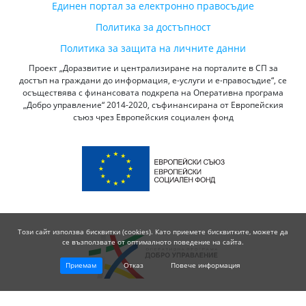
Единен портал за електронно правосъдие
Политика за достъпност
Политика за защита на личните данни
Проект „Доразвитие и централизиране на порталите в СП за
достъп на граждани до информация, е-услуги и е-правосъдие“, се
осъществява с финансовата подкрепа на Оперативна програма
„Добро управление“ 2014-2020, съфинансирана от Европейския
съюз чрез Европейския социален фонд
Този сайт използва бисквитки (cookies). Като приемете бисквитките, можете да
се възползвате от оптималното поведение на сайта.
Приемам
Отказ
Повече информация