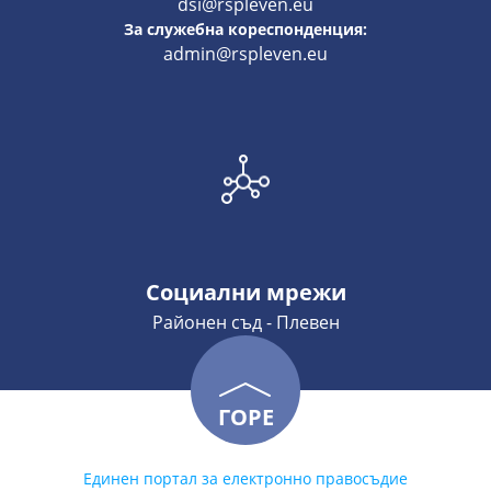
dsi@rspleven.eu
За служебна кореспонденция:
admin@rspleven.eu
Социални мрежи
Районен съд - Плевен
ГОРЕ
Единен портал за електронно правосъдие