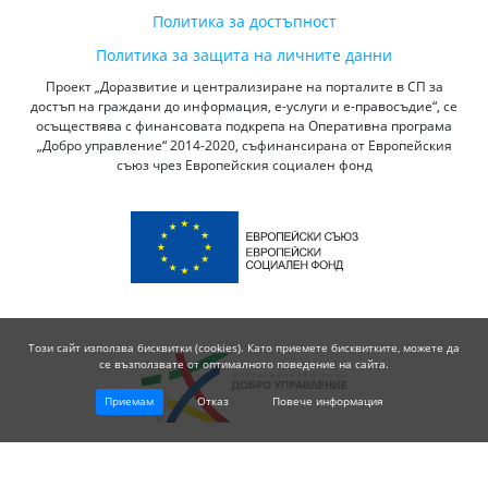
Политика за достъпност
Политика за защита на личните данни
Проект „Доразвитие и централизиране на порталите в СП за
достъп на граждани до информация, е-услуги и е-правосъдие“, се
осъществява с финансовата подкрепа на Оперативна програма
„Добро управление“ 2014-2020, съфинансирана от Европейския
съюз чрез Европейския социален фонд
Този сайт използва бисквитки (cookies). Като приемете бисквитките, можете да
се възползвате от оптималното поведение на сайта.
Приемам
Отказ
Повече информация
© 2026 Висш Съдебен Съвет - Република България